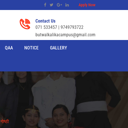
Apply Now
Contact Us
071 533457 | 9749793722
butwalkalikacampus@gmail.com
QAA
NOTICE
GALLERY
ाेष्ठी